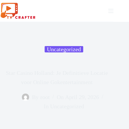
Skip
to
content
Uncategorized
Star Casino Holland: Je Definitieve Locatie
voor Online Gokentertainment
By
root
On
April 29, 2026
In
Uncategorized