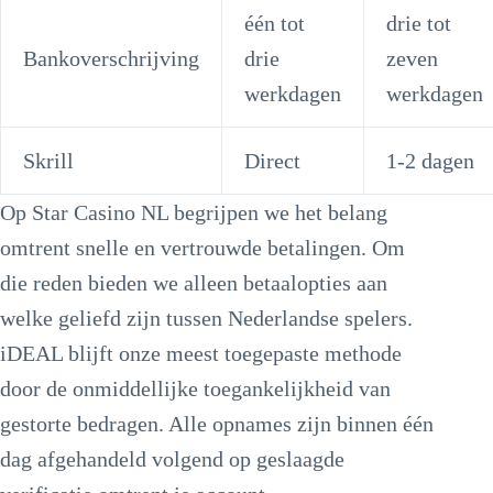
één tot
drie tot
Bankoverschrijving
drie
zeven
werkdagen
werkdagen
Skrill
Direct
1-2 dagen
Op Star Casino NL begrijpen we het belang
omtrent snelle en vertrouwde betalingen. Om
die reden bieden we alleen betaalopties aan
welke geliefd zijn tussen Nederlandse spelers.
iDEAL blijft onze meest toegepaste methode
door de onmiddellijke toegankelijkheid van
gestorte bedragen. Alle opnames zijn binnen één
dag afgehandeld volgend op geslaagde