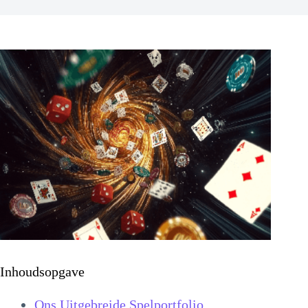
Inhoudsopgave
Ons Uitgebreide Spelportfolio