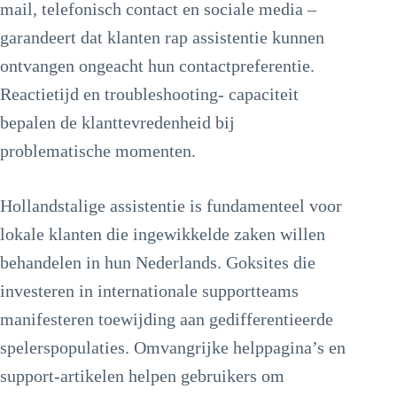
mail, telefonisch contact en sociale media –
garandeert dat klanten rap assistentie kunnen
ontvangen ongeacht hun contactpreferentie.
Reactietijd en troubleshooting- capaciteit
bepalen de klanttevredenheid bij
problematische momenten.
Hollandstalige assistentie is fundamenteel voor
lokale klanten die ingewikkelde zaken willen
behandelen in hun Nederlands. Goksites die
investeren in internationale supportteams
manifesteren toewijding aan gedifferentieerde
spelerspopulaties. Omvangrijke helppagina’s en
support-artikelen helpen gebruikers om