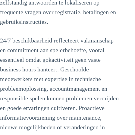
zelfstandig antwoorden te lokaliseren op
frequente vragen over registratie, betalingen en
gebruiksinstructies.
24/7 beschikbaarheid reflecteert vakmanschap
en commitment aan spelerbehoefte, vooral
essentieel omdat gokactiviteit geen vaste
business hours hanteert. Geschoolde
medewerkers met expertise in technische
probleemoplossing, accountmanagement en
responsible spelen kunnen problemen vermijden
en goede ervaringen cultiveren. Proactieve
informatievoorziening over maintenance,
nieuwe mogelijkheden of veranderingen in