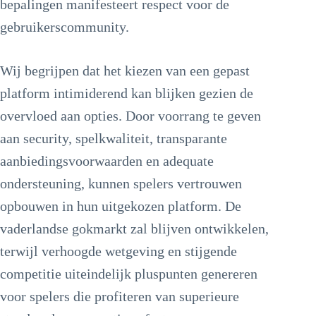
bepalingen manifesteert respect voor de
gebruikerscommunity.
Wij begrijpen dat het kiezen van een gepast
platform intimiderend kan blijken gezien de
overvloed aan opties. Door voorrang te geven
aan security, spelkwaliteit, transparante
aanbiedingsvoorwaarden en adequate
ondersteuning, kunnen spelers vertrouwen
opbouwen in hun uitgekozen platform. De
vaderlandse gokmarkt zal blijven ontwikkelen,
terwijl verhoogde wetgeving en stijgende
competitie uiteindelijk pluspunten genereren
voor spelers die profiteren van superieure