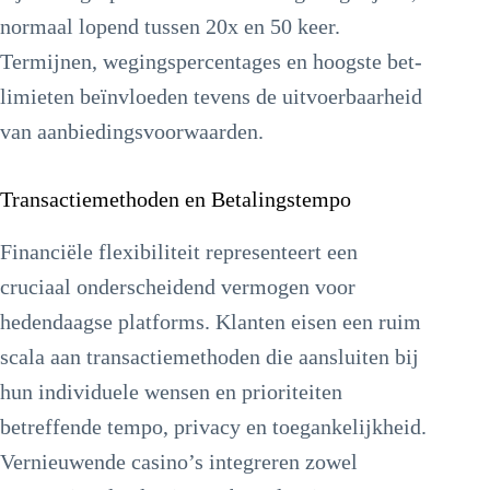
normaal lopend tussen 20x en 50 keer.
Termijnen, wegingspercentages en hoogste bet-
limieten beïnvloeden tevens de uitvoerbaarheid
van aanbiedingsvoorwaarden.
Transactiemethoden en Betalingstempo
Financiële flexibiliteit representeert een
cruciaal onderscheidend vermogen voor
hedendaagse platforms. Klanten eisen een ruim
scala aan transactiemethoden die aansluiten bij
hun individuele wensen en prioriteiten
betreffende tempo, privacy en toegankelijkheid.
Vernieuwende casino’s integreren zowel