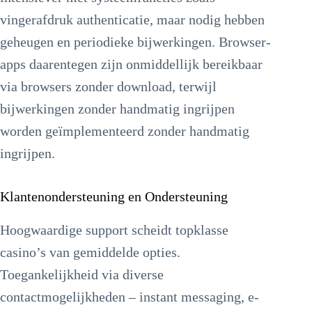
vingerafdruk authenticatie, maar nodig hebben
geheugen en periodieke bijwerkingen. Browser-
apps daarentegen zijn onmiddellijk bereikbaar
via browsers zonder download, terwijl
bijwerkingen zonder handmatig ingrijpen
worden geïmplementeerd zonder handmatig
ingrijpen.
Klantenondersteuning en Ondersteuning
Hoogwaardige support scheidt topklasse
casino’s van gemiddelde opties.
Toegankelijkheid via diverse
contactmogelijkheden – instant messaging, e-