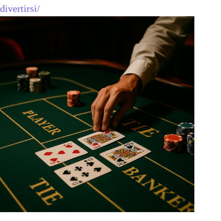
divertirsi/