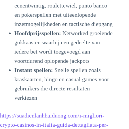
eenentwintig, roulettewiel, punto banco
en pokerspellen met uiteenlopende
inzetmogelijkheden en tactische diepgang
Hoofdprijsspellen:
Networked groeiende
gokkaasten waarbij een gedeelte van
iedere bet wordt toegevoegd aan
voortdurend oplopende jackpots
Instant spellen:
Snelle spellen zoals
kraskaarten, bingo en casual games voor
gebruikers die directe resultaten
verkiezen
https://suadienlanhhaiduong.com/i-migliori-
crypto-casinos-in-italia-guida-dettagliata-per-