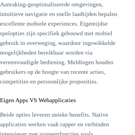
Aanraking-geoptimaliseerde omgevingen,
intuïtieve navigatie en snelle laadtijden bepalen
excellente mobiele experiences. Eigentijdse
spelopties zijn specifiek gebouwd met mobiel
gebruik in overweging, waardoor ingewikkelde
mogelijkheden bereikbaar worden via
vereenvoudigde bediening. Meldingen houden
gebruikers op de hoogte van recente acties,
competities en persoonlijke proposities.
Eigen Apps VS Webapplicaties
Beide opties leveren unieke benefits. Native
applicaties werken vaak rapper en verbinden
intensiever met systeemfuncties zoals