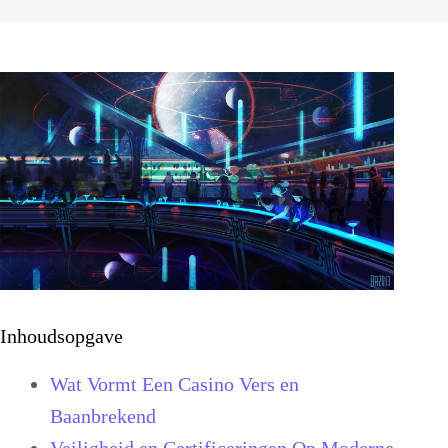
Inhoudsopgave
Wat Vormt Een Casino Vers en
Baanbrekend